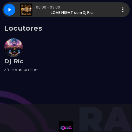
00:00 - 03:00
MIX MASTER NEW GENERATION)
m Dj Ric
LOVE NIGHT com Dj Ric
SAVAGE - ONLY YOU (MIX MASTER NEW 
Locutores
Dj Ric
24 horas on line