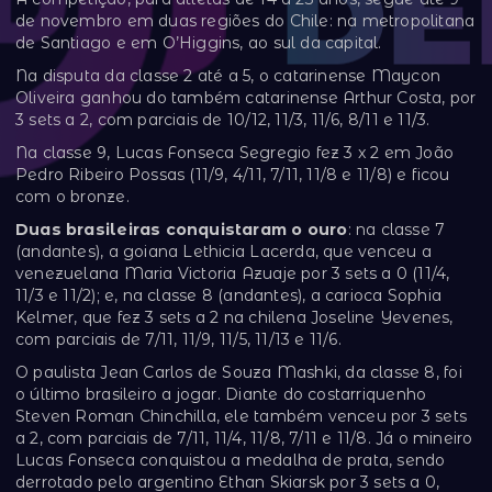
de novembro em duas regiões do Chile: na metropolitana
de Santiago e em O’Higgins, ao sul da capital.
Na disputa da classe 2 até a 5, o catarinense Maycon
Oliveira ganhou do também catarinense Arthur Costa, por
3 sets a 2, com parciais de 10/12, 11/3, 11/6, 8/11 e 11/3.
Na classe 9, Lucas Fonseca Segregio fez 3 x 2 em João
Pedro Ribeiro Possas (11/9, 4/11, 7/11, 11/8 e 11/8) e ficou
com o bronze.
Duas brasileiras conquistaram o ouro
: na classe 7
(andantes), a goiana Lethicia Lacerda, que venceu a
venezuelana Maria Victoria Azuaje por 3 sets a 0 (11/4,
11/3 e 11/2); e, na classe 8 (andantes), a carioca Sophia
Kelmer, que fez 3 sets a 2 na chilena Joseline Yevenes,
com parciais de 7/11, 11/9, 11/5, 11/13 e 11/6.
O paulista Jean Carlos de Souza Mashki, da classe 8, foi
o último brasileiro a jogar. Diante do costarriquenho
Steven Roman Chinchilla, ele também venceu por 3 sets
a 2, com parciais de 7/11, 11/4, 11/8, 7/11 e 11/8. Já o mineiro
Lucas Fonseca conquistou a medalha de prata, sendo
derrotado pelo argentino Ethan Skiarsk por 3 sets a 0,