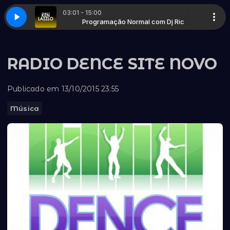
03:01 - 15:00
STER NEW GENERATION VOL-3)
al com Dj Ric
Programação Normal com Dj Ric
KEN LASZLO - TONIGHT (MIX MASTER NE
RADIO DENCE SITE NOVO
Publicado em 13/10/2015 23:55
Música