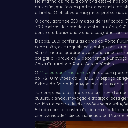
Na manhã de hoje, a comitiva esteve nas o
da União, que fazem parte do conjunto de obr
e Timbó. O objetivo é mitigar os problemas 
O canal abrange 350 metros de retificação;
700 metros de rede de esgoto sanitário; 450 
ponte e urbanização viária e calçadas com pis
Depois, Lula conferiu as obras do Porto Futu
conclusão, que requalifica o antigo porto in
50 mil metros quadrados e reúne cinco armaz
abrigar o Parque de Bioeconomia e Inovaç
Caixa Cultural e o Porto Gastronômico.
O
Museu das Amazônias
contou com parceri
de R$ 10 milhões do BNDES. O espaço abrig
Sebastião Salgado, e
Ajurí
, de artistas da r
“O complexo é o símbolo de um novo tempo
cultura, ciência, inovação e tradição, para g
região no centro de discussões sobre soluçõ
Estado com a construção de um modelo econ
biodiversidade”, diz comunicado da Presidênc