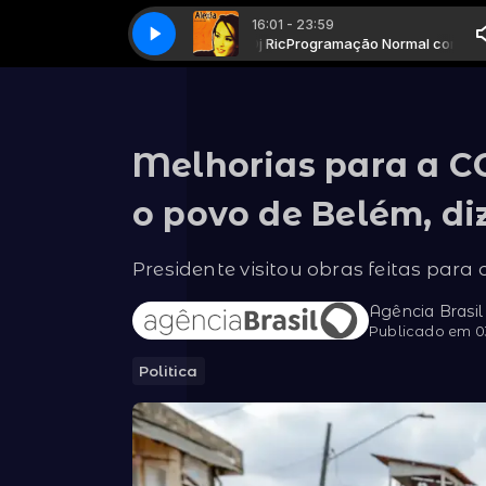
16:01 - 23:59
Programação Normal com Dj Ric
073 - Alexia - Me and You
073 - Alexia - Me and You
Programação Normal com Dj Ric
Melhorias para a C
o povo de Belém, di
Presidente visitou obras feitas para
Agência Brasil
Publicado em 03
Politica