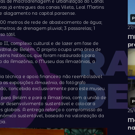
bras de macrodrenagem e urbanização do Canal
as já entregues dos canais Vileta, Leal Martins
de alagamento na capital paraense.
P
 700 metros de rede de abastecimento de água;
27
metros de drenagem pluvial; 3 passarelas; 1
o tátil.
MD
ro II, complexo cultural e de lazer em fase de
pr
dustrial de Belém. O projeto ocupa uma área de
éns históricos, que foram restaurados para
ão da Amazônia, o Museu das Amazônias, a
a técnica e apoio financeiro não reembolsável
a as exposições
Amazônia
, do fotógrafo
egião, concebida exclusivamente para este museu.
 para Belém e para a Amazônia, com a união de
P
erar desenvolvimento sustentável e colocar a
es globais. A entrega reforça o compromisso do
25/
ômico sustentável, baseado na valorização da
Me
ia.
na