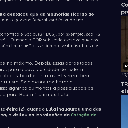
Co
pr
Lula destacou que as melhorias ficarão de
ele, o governo federal está fazendo um
e.
onômico e Social (BNDES), por exemplo, são R$
ará . “Quando a COP sair, cada centavo que nós
ém tira mais”, disse durante visita às obras dos
as, no máximo. Depois, essas obras todas
P
ará, para o povo da cidade de Belém.
30
atados, bonitos, as ruas estiverem bem
ir turista. Se a gente melhorar a
TR
sso significa aumentar a possibilidade de
el
rá e para Belém”, afirmou Lula.
a-feira (2), quando Lula inaugurou uma das
ca, e visitou as instalações da
Estação de