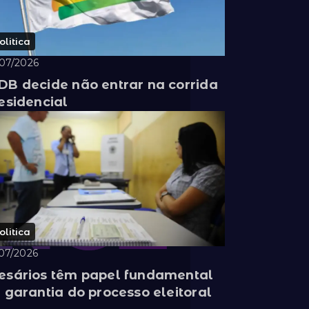
olitica
/07/2026
B decide não entrar na corrida
esidencial
olitica
07/2026
sários têm papel fundamental
 garantia do processo eleitoral