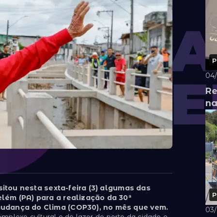
P
04
Re
na
isitou nesta sexta-feira (3) algumas das
P
lém (PA) para a realização da 30ª
udança do Clima (COP30), no mês que vem.
03
mplexo cultural e de lazer do porto da cidade e