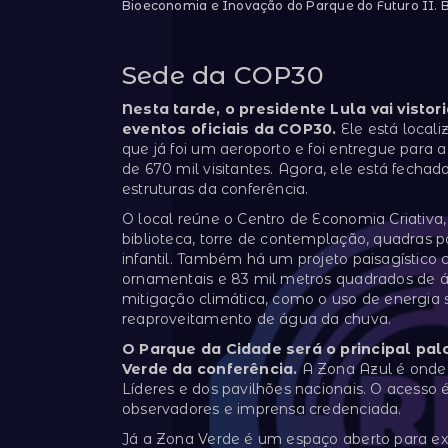
Bioeconomia e Inovação do Parque do Futuro II.
Sede da COP30
Nesta tarde, o presidente Lula vai vistor
eventos oficiais da COP30.
Ele está local
que já foi um aeroporto e foi entregue para
de 670 mil visitantes. Agora, ele está fec
estruturas da conferência.
O local reúne o Centro de Economia Criativa,
biblioteca, torre de contemplação, quadras p
infantil. Também há um projeto paisagístico 
ornamentais e 83 mil metros quadrados de á
mitigação climática, como o uso de energia s
reaproveitamento de água da chuva.
O Parque da Cidade será o principal pa
Verde da conferência.
A Zona Azul é onde 
Líderes e dos pavilhões nacionais. O acesso é 
observadores e imprensa credenciada.
Já a Zona Verde é um espaço aberto para exp