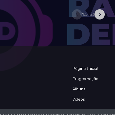
1
2
3
...
23
Página Inicial
Programação
Álbuns
Vídeos