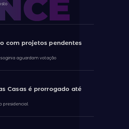
osto
so com projetos pendentes
misoginia aguardam votação
as Casas é prorrogado até
 presidencial