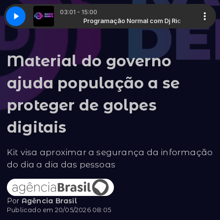
03:01 - 15:00
l com Dj Ric
anium (Alesso) MASSA
Programação Normal com Dj Ric
David Guetta - Titanium (Alesso) MASSA
Material do governo
ajuda população a se
proteger de golpes
digitais
Kit visa aproximar a segurança da informação
do dia a dia das pessoas
Por
Agência Brasil
Publicado em 20/05/2026 08:05